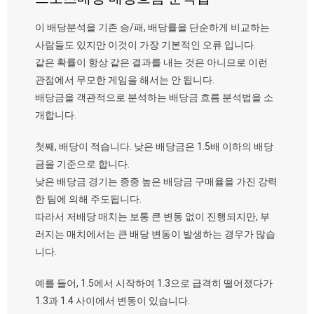
이 배당분석을 기존 승/패, 배당률을 단순하게 비교하는
사람들도 있지만 이것이 가장 기본적인 오류 입니다.
같은 확률이 항상 같은 결과를 내는 것은 아니므로 이런
관점에서 무모한 게임을 해서는 안 됩니다.
배당금을 객관적으로 분석하는 배당금 흐름 분석법을 소
개합니다.
첫째, 배당이 적습니다. 낮은 배당금은 1.5배 이하의 배당
금을 기준으로 합니다.
낮은 배당금 경기는 종종 높은 배당금 구매율을 가진 강력
한 팀에 의해 주도됩니다.
따라서 저배당 매치는 보통 큰 변동 없이 진행되지만, 부
러지는 매치에서는 큰 배당 변동이 발생하는 경우가 많습
니다.
예를 들어, 1.5에서 시작하여 1.3으로 급격히 떨어졌다가
1.3과 1.4 사이에서 변동이 있습니다.