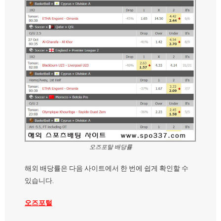
오즈포탈 배당률
해외 배당률은 다음 사이트에서 한 번에 쉽게 확인할 수
있습니다.
오즈포털