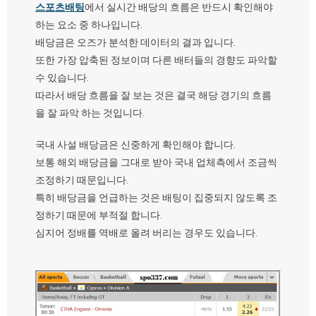
스포츠배팅
에서 실시간 배당의 흐름은 반드시 확인해야
하는 요소 중 하나입니다.
배당금은 오즈가 분석한 데이터의 결과 입니다.
또한 가장 압축된 정보이며 다른 배터들의 경향도 파악할
수 있습니다.
따라서 배당 흐름을 잘 보는 것은 결국 해당 경기의 흐름
을 잘 파악 하는 것입니다.
국내 사설 배당금은 신중하게 확인해야 합니다.
보통 해외 배당금을 그대로 받아 국내 업체측에서 조금씩
조정하기 때문입니다.
특히 배당금을 언급하는 것은 배팅이 집중되지 않도록 조
정하기 때문에 부적절 합니다.
심지어 정배를 역배로 올려 버리는 경우도 있습니다.