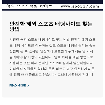
안전한 해외 스포츠 배팅사이트 찾는
방법
안전한 해외 스포츠 배팅사이트 찾는 방법 안전한 해외 스포
츠 배팅 사이트를 이용하는 것도 스포츠 배팅을 즐기는 좋은
방법이 될 수 있지만, 안전하게 보호받기 위해서는 몇 가지
유의해야 할 사항이 있습니다. 암호 화폐를 예금 방법으로
사용하는 것은 이제 온라인 스포츠배팅에서 일반적입니다.
이러한 디지털화된 형태의 돈은 빠르고 쉽고 안전하기 때문
에 점점 더 대중화되고 있습니다. 그러나 사용하기 전에 […]
READ MORE