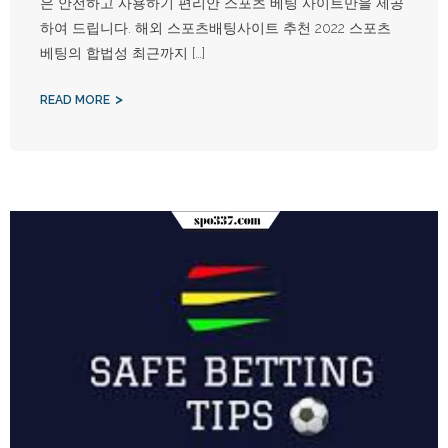
은 안전하고 사용하기 편리안 스포츠 베팅 사이트만을 제공
하여 드립니다. 해외 스포츠배팅사이트 추천 2022 스포츠
베팅의 합법성 최근까지 […]
READ MORE