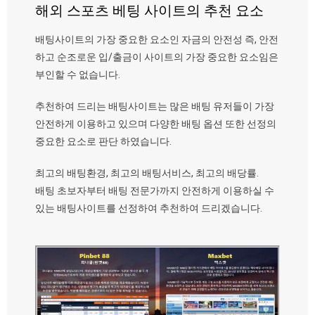
해외 스포츠 베팅 사이트의 추천 요소
배팅사이트의 가장 중요한 요소인 자금의 안전성 즉, 안전
하고 순조로운 입/출금이 사이트의 가장 중요한 요소임은
부인할 수 없습니다.
추천하여 드리는 배팅사이트는 많은 배팅 유저들이 가장
안전하게 이용하고 있으며 다양한 배팅 옵션 또한 선정의
중요한 요소로 판단 하였습니다.
최고의 배팅환경, 최고의 배팅서비스, 최고의 배당률.
배팅 초보자부터 배팅 전문가까지 안전하게 이용하실 수
있는 배팅사이트를 선정하여 추천하여 드리겠습니다.