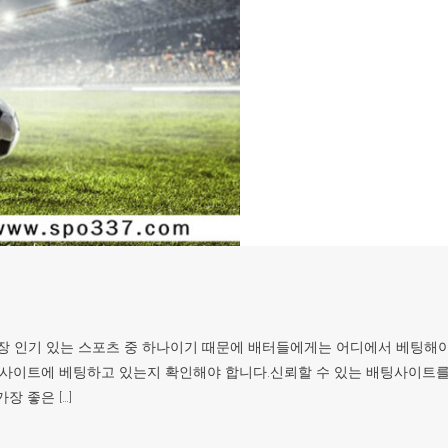
가장 인기 있는 스포츠 중 하나이기 때문에 배터들에게는 어디에서 베팅해야
는 사이트에 베팅하고 있는지 확인해야 합니다.신뢰할 수 있는 배팅사이트
 좋은 […]