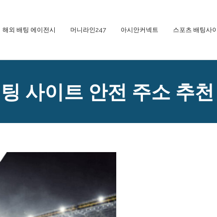
해외 배팅 에이전시
머니라인247
아시안커넥트
스포츠 배팅사
배팅 사이트 안전 주소 추천