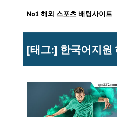
Skip
to
No1 해외 스포츠 배팅사이트
content
[태그:]
한국어지원 