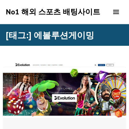
Skip
No1 해외 스포츠 배팅사이트
to
content
[태그:]
에볼루션게이밍