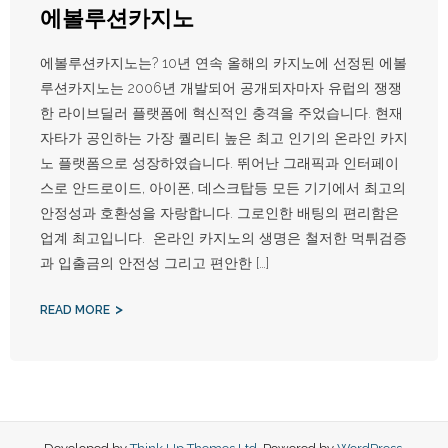
에볼루션카지노
에볼루션카지노는? 10년 연속 올해의 카지노에 선정된 에볼
루션카지노는 2006년 개발되어 공개되자마자 유럽의 쟁쟁
한 라이브딜러 플랫폼에 혁신적인 충격을 주었습니다. 현재
자타가 공인하는 가장 퀄리티 높은 최고 인기의 온라인 카지
노 플랫폼으로 성장하였습니다. 뛰어난 그래픽과 인터페이
스로 안드로이드, 아이폰, 데스크탑등 모든 기기에서 최고의
안정성과 호환성을 자랑합니다. 그로인한 배팅의 편리함은
업계 최고입니다. 온라인 카지노의 생명은 철저한 먹튀검증
과 입출금의 안전성 그리고 편안한 […]
READ MORE