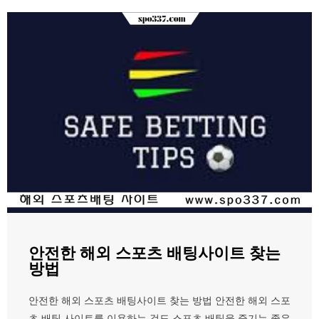
안전한 해외 스포츠 배팅사이트 찾는
방법
안전한 해외 스포츠 배팅사이트 찾는 방법 안전한 해외 스포
츠 배팅 사이트를 이용하는 것도 스포츠 배팅을 즐기는 좋은