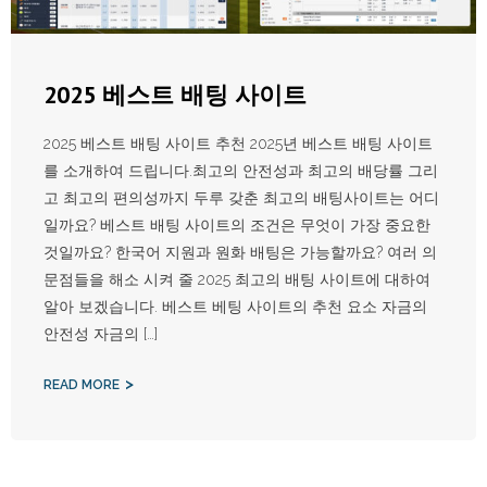
2025 베스트 배팅 사이트
2025 베스트 배팅 사이트 추천 2025년 베스트 배팅 사이트
를 소개하여 드립니다.최고의 안전성과 최고의 배당률 그리
고 최고의 편의성까지 두루 갖춘 최고의 배팅사이트는 어디
일까요? 베스트 배팅 사이트의 조건은 무엇이 가장 중요한
것일까요? 한국어 지원과 원화 배팅은 가능할까요? 여러 의
문점들을 해소 시켜 줄 2025 최고의 배팅 사이트에 대하여
알아 보겠습니다. 베스트 베팅 사이트의 추천 요소 자금의
안전성 자금의 […]
READ MORE