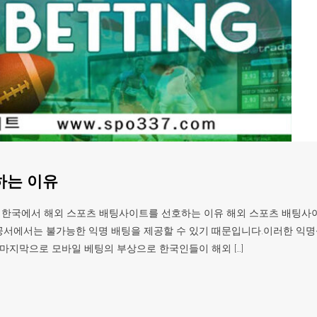
하는 이유
 한국에서 해외 스포츠 배팅사이트를 선호하는 이유 해외 스포츠 배팅사이
공서에서는 불가능한 익명 배팅을 제공할 수 있기 때문입니다.이러한 익명
 마지막으로 모바일 베팅의 부상으로 한국인들이 해외 […]