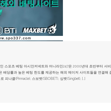
 온라인 스포츠 베팅 아시안커넥트와 머니라인247은 2000년대 초반부터 
은 배당률과 높은 베팅 한도를 제공하는 해외 메이저 사이트들을 연결해 줍니
innacle), 스보벳(SBOBET), 싱벳(Singbet), […]