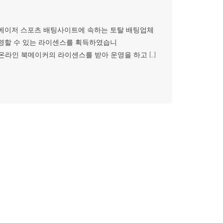
대 메이저 스포츠 배팅사이트에 속하는 토탈 배팅업체
영할 수 있는 라이센스를 획득하였습니
온라인 북메이커의 라이센스를 받아 운영을 하고 […]