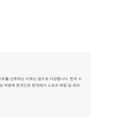
트를 선호하는 이유는 참으로 다양합니다. 한국 사
성 덕분에 한국인은 한국에서 스포츠 베팅 및 온라