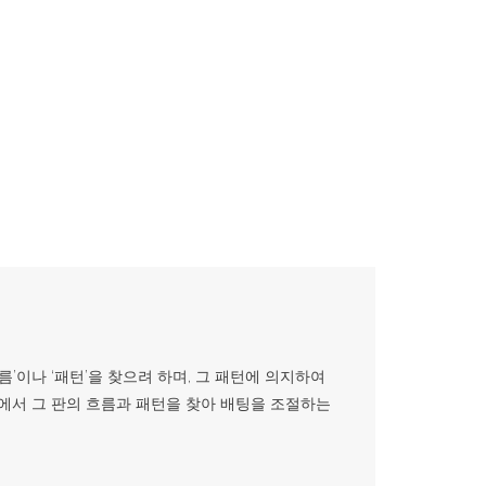
’이나 ‘패턴’을 찾으려 하며, 그 패턴에 의지하여
에서 그 판의 흐름과 패턴을 찾아 배팅을 조절하는