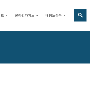
이트
온라인카지노
배팅노하우