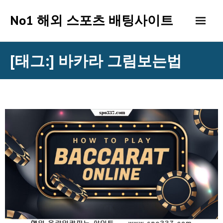
Skip
No1 해외 스포츠 배팅사이트
to
content
[태그:]
바카라 그림보는법