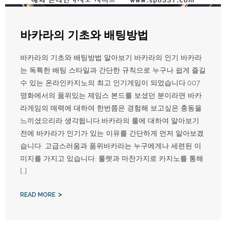
바카라의 기초와 배팅방법
바카라의 기초와 배팅방법 알아보기 바카라의 인기 바카라
는 독특한 배팅 스타일과 간단한 규칙으로 누구나 쉽게 즐길
수 있는 온라인카지노의 최고 인기게임이 되었습니다.007
영화에서의 품위있는 제임스 본드를 보셨던 분이라면 바카
라게임의 매력에 대하여 한번쯤은 경험해 보고싶은 충동을
느끼셨으리라 생각됩니다.바카라의 룰에 대하여 알아보기
전에 바카라가 인기가 있는 이유를 간단하게 먼저 알아보겠
습니다. 고급스러움과 품위바카라는 누구에게나 세련된 이
미지를 가지고 있습니다. 룰렛과 마찬가지로 카지노를 통해
[…]
READ MORE