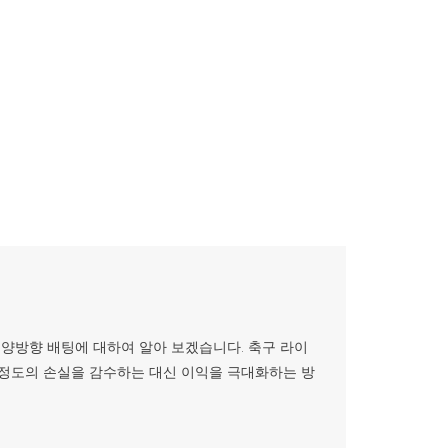
 양방향 배팅에 대하여 알아 보겠습니다. 축구 라이
 정도의 손실을 감수하는 대신 이익을 극대화하는 방