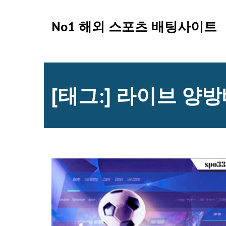
Skip
to
No1 해외 스포츠 배팅사이트
content
[태그:]
라이브 양방