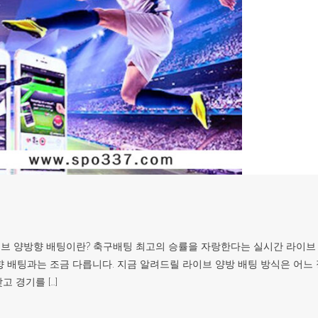
이브 양방향 배팅이란? 축구배팅 최고의 승률을 자랑한다는 실시간 라이브
향 배팅과는 조금 다릅니다. 지금 알려드릴 라이브 양방 배팅 방식은 어느
 경기를 […]