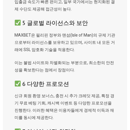
입출금 속도가 빠른 편이고, 일부 국가에서는 현지화된 결
제 수단도 제공해 접근성이 높다.
5 글로벌 라이선스와 보안
MAXBET은 필리핀 정부와 맨섬(Isle of Man)의 규제 기관
으로부터 라이선스를 보유하고 있으며, 사이트 내 모든 거
래에 SSL 암호화 기술을 적용한다.
이는 불법 사이트와 차별화되는 부분으로, 최소한의 안전
성을 확보한다는 점에서 장점이다.
6 다양한 프로모션
신규 회원 환영 보너스, 충전 시 추가 크레딧 제공, 특정 경
기 무료 베팅 기회, 캐시백 이벤트 등 다양한 프로모션을
진행한다. 이러한 혜택은 이용자들에게 경제적 이득과 재
미를 동시에 제공한다.