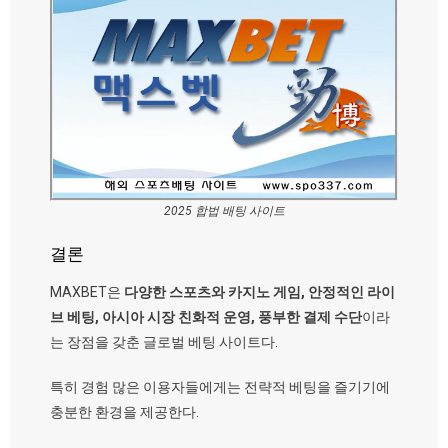
2025 합법 배팅 사이트
결론
MAXBET은
다양한 스포츠와 카지노 게임, 안정적인 라이
브 베팅, 아시아 시장 친화적 운영, 풍부한 결제 수단
이라
는 장점을 갖춘 글로벌 베팅 사이트다.
특히 경험 많은 이용자들에게는 전략적 베팅을 즐기기에
충분한 환경을 제공한다.